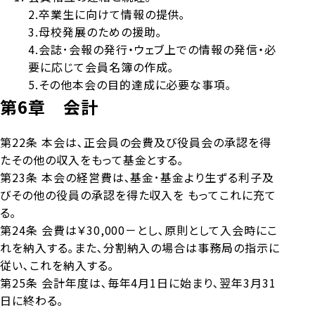
2.卒業生に向けて情報の提供｡
3.母校発展のための援助｡
4.会誌･会報の発行・ウェブ上での情報の発信・必
要に応じて会員名簿の作成｡
5.その他本会の目的達成に必要な事項｡
第6章 会計
第22条 本会は､正会員の会費及び役員会の承認を得
たその他の収入をもって基金とする｡
第23条 本会の経営費は､基金･基金より生ずる利子及
びその他の役員の承認を得た収入を もってこれに充て
る｡
第24条 会費は￥30,000－とし､原則として入会時にこ
れを納入する｡また､分割納入の場合は事務局の指示に
従い､これを納入する｡
第25条 会計年度は､毎年4月1日に始まり､翌年3月31
日に終わる｡